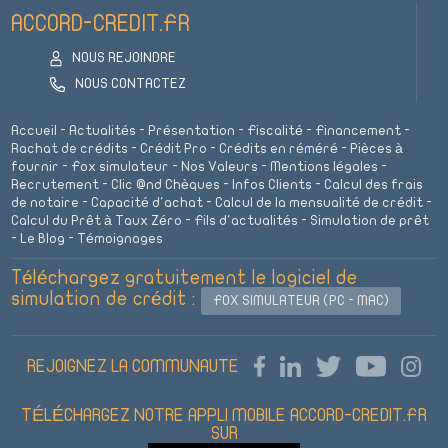
ACCORD-CREDIT.FR
NOUS REJOINDRE
NOUS CONTACTEZ
Accueil
-
Actualités
-
Présentation
-
Fiscalité
-
Financement
-
Rachat de crédits
-
Crédit Pro
-
Crédits en réméré
-
Pièces à
fournir
-
Fox simulateur
-
Nos Valeurs
-
Mentions légales
-
Recrutement
-
Clic @nd Chèques
-
Infos Clients
-
Calcul des frais
de notaire
-
Capacité d'achat
-
Calcul de la mensualité de crédit
-
Calcul du Prêt à Taux Zéro
-
Fils d'actualités
-
Simulation de prêt
-
Le Blog
-
Témoignages
Téléchargez gratuitement le logiciel de
simulation de crédit :
FOX SIMULATEUR (PC - MAC)
REJOIGNEZ LA COMMUNAUTE
TÉLÉCHARGEZ NOTRE APPLI MOBILE ACCORD-CREDIT.FR
SUR