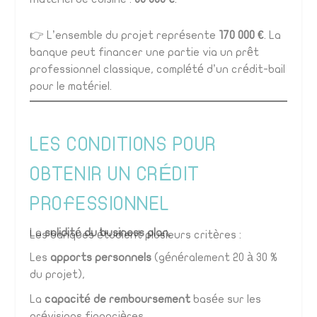
👉 L’ensemble du projet représente
170 000 €
. La
banque peut financer une partie via un prêt
professionnel classique, complété d’un crédit-bail
pour le matériel.
LES CONDITIONS POUR
OBTENIR UN CRÉDIT
PROFESSIONNEL
La
solidité du business plan
,
Les banques étudient plusieurs critères :
Les
apports personnels
(généralement 20 à 30 %
du projet),
La
capacité de remboursement
basée sur les
prévisions financières,