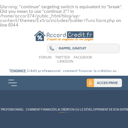
Warning
: "continue" targeting switch is equivalent to "break".
Did you mean to use "continue 2"? in
/home/accor374/public_html/blog/wp-
content/themes/Extra/includes/builder/functions.php
on
line
6044
RAPPEL GRATUIT
FORUM
TWITTER
FACEBOOK
LINKEDIN
Crédit professionnel : comment financer la création ou ...
TENDANCE:
ACCES PRIVE
T PROFESSIONNEL : COMMENT FINANCER LA CRÉATION OU LE DÉVELOPPEMENT DE SON ENTRE