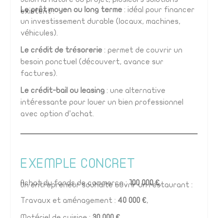
Le prêt moyen ou long terme
: idéal pour financer
existent :
un investissement durable (locaux, machines,
véhicules).
Le crédit de trésorerie
: permet de couvrir un
besoin ponctuel (découvert, avance sur
factures).
Le crédit-bail ou leasing
: une alternative
intéressante pour louer un bien professionnel
avec option d’achat.
EXEMPLE CONCRET
Achat du fonds de commerce :
100 000 €
,
Un entrepreneur souhaite ouvrir un restaurant :
Travaux et aménagement :
40 000 €
,
Matériel de cuisine :
30 000 €
.