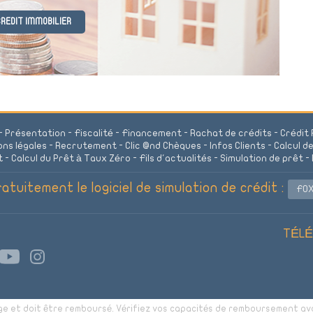
REDIT IMMOBILIER
-
Présentation
-
Fiscalité
-
Financement
-
Rachat de crédits
-
Crédit 
ns légales
-
Recrutement
-
Clic @nd Chèques
-
Infos Clients
-
Calcul d
t
-
Calcul du Prêt à Taux Zéro
-
Fils d'actualités
-
Simulation de prêt
-
atuitement le logiciel de simulation de crédit :
FOX
TÉLÉC
ge et doit être remboursé. Vérifiez vos capacités de remboursement a