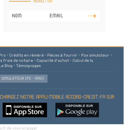
Pro
-
Crédits en réméré
-
Pièces à fournir
-
Fox simulateur
-
es frais de notaire
-
Capacité d'achat
-
Calcul de la
Le Blog
-
Témoignages
 SIMULATEUR (PC - MAC)
HARGEZ NOTRE APPLI MOBILE ACCORD-CREDIT.FR SUR
vant de vous engager