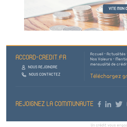
VITE MON C
Accueil
-
Actualités
ACCORD-CREDIT.FR
Nos Valeurs
-
Mentio
mensualité de crédi
NOUS REJOINDRE
NOUS CONTACTEZ
Téléchargez gr
REJOIGNEZ LA COMMUNAUTE
Un crédit vous enga