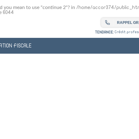
Did you mean to use "continue 2"? in
/home/accor374/public_htm
ne
6044
RAPPEL GR
Crédit profess
TENDANCE:
ATION FISCALE