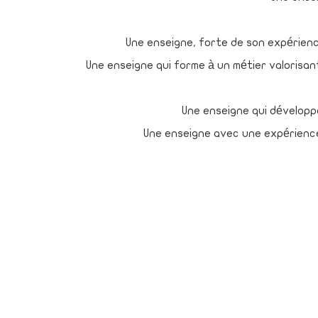
Une enseigne, forte de son expérienc
Une enseigne qui forme à un métier valorisan
Une enseigne qui développe 
Une enseigne avec une expérience 
Une enseigne solidaire par
Accueil
-
Actualités
Nos Valeurs
-
Mentio
ACCORD-CREDIT.FR
mensualité de crédi
NOUS REJOINDRE
Téléchargez gr
NOUS CONTACTEZ