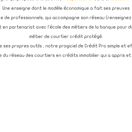
Une enseigne dont le modèle économique a fait ses preuves
e de professionnels, qui accompagne son réseau (renseignez-
t en partenariat avec l'école des métiers de la banque pour di
métier de courtier crédit protégé.
ses propres outils , notre progiciel de Crédit Pro simple et ef
du réseau des courtiers en crédits immobilier qui a appris et
 les conditions d'accès qui restent à un bon niveau de confort 
-
Présentation
-
Fiscalité
-
Financement
-
Rachat de crédits
-
Crédit 
ns légales
-
Recrutement
-
Clic @nd Chèques
-
Infos Clients
-
Calcul d
t
-
Calcul du Prêt à Taux Zéro
-
Fils d'actualités
-
Simulation de prêt
-
atuitement le logiciel de simulation de crédit :
CRÉ