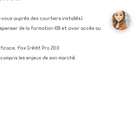
vous auprès des courtiers installés).
spenser de la formation IOB et avoir accès au
ficace, Fox Crédit Pro 20.0
 compris les enjeux de son marché.
d'exploitation du métier...
Pro
-
Crédits en réméré
-
Pièces à fournir
-
Fox simulateur
-
es frais de notaire
-
Capacité d'achat
-
Calcul de la
Le Blog
-
Témoignages
DIT FOX CRÉDIT PRO (PC - MAC)