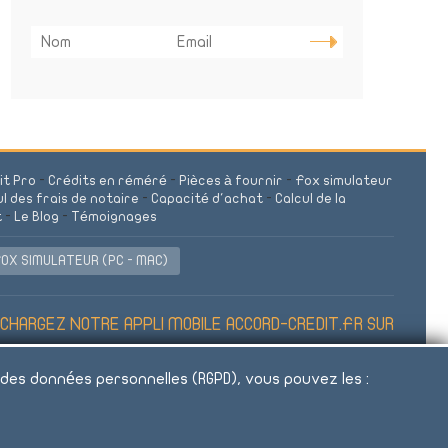
it Pro
-
Crédits en réméré
-
Pièces à fournir
-
Fox simulateur
ul des frais de notaire
-
Capacité d'achat
-
Calcul de la
t
-
Le Blog
-
Témoignages
OX SIMULATEUR (PC - MAC)
HARGEZ NOTRE APPLI MOBILE ACCORD-CREDIT.FR SUR
 des données personnelles (RGPD), vous pouvez les :
t de vous engager