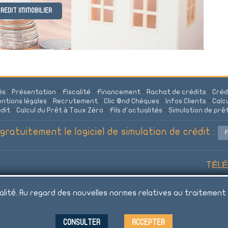
REDIT IMMOBILIER
és
-
Présentation
-
Fiscalité
-
Financement
-
Rachat de crédits
-
Créd
ntions légales
-
Recrutement
-
Clic @nd Chèques
-
Infos Clients
-
Calc
édit
-
Calcul du Prêt à Taux Zéro
-
Fils d'actualités
-
Simulation de prê
ratuitement le logiciel de simulation de crédit :
F
TÉLÉC
alité. Au regard des nouvelles normes relatives au traitement
ngage et doit être remboursé. Vérifiez vos capacités de remboursement avan
CONSULTER
ACCEPTER
©2021 Accord-credit.fr (Tous droits réservés)