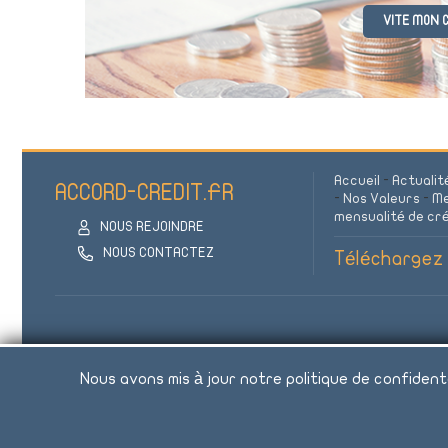
VITE MON C
Accueil
-
Actualit
ACCORD-CREDIT.FR
-
Nos Valeurs
-
Me
mensualité de cr
NOUS REJOINDRE
NOUS CONTACTEZ
Téléchargez g
REJOIGNEZ LA COMMUNAUTE
Nous avons mis à jour notre politique de confident
Un crédit vous e