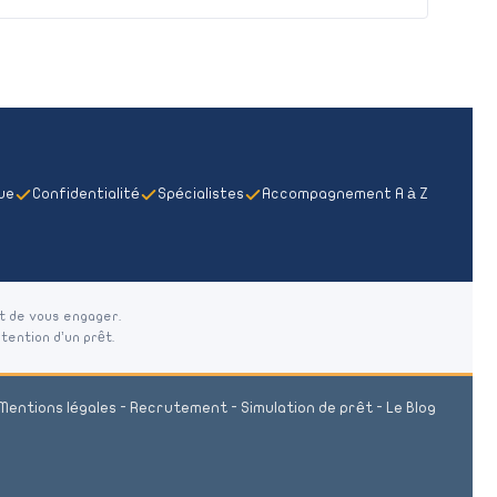
que
Confidentialité
Spécialistes
Accompagnement A à Z
t de vous engager.
tention d’un prêt.
Mentions légales
-
Recrutement
-
Simulation de prêt
-
Le Blog