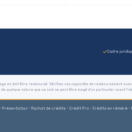
Cadre juridi
gage et doit être remboursé. Vérifiez vos capacités de remboursement avan
e quelque nature que ce soit ne peut être exigé d’un particulier avant l’ob
-
Présentation
-
Rachat de crédits
-
Crédit Pro
-
Crédits en réméré
-