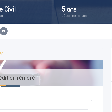
 Civil
5 ans
659
DÉLAI MAX RACHAT
ER