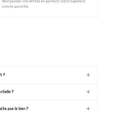
Réorganiser vos dettes en gardant votre logement
comme garantie.
t ?
ntielle ?
hète pas le bien ?